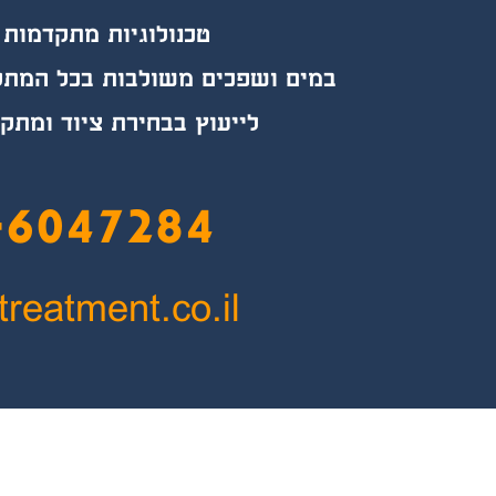
טכנולוגיות מת
קד
מות 
במים ושפכים משולבות בכל המתקנ
לייעוץ בבחירת ציוד ומתק
-6047284
treatment.co.il