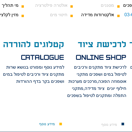
פכים
מסננים
אולטרה פילטרציה
מי תהליך
אלקטרודות מדידה
חיטוי מים
מזין לקלצי
לרכישת ציוד
קטלוגים להורדה
CATALOGUE
ONLINE SHOP
לרכישת ציוד מתקנים ורכיבים
למידע נוסף ומפורט בנושא שרות
לטיפול במים ושפכים
מתקני
מתקנים ציוד
ורכיבים לטיפול במים
אוסמוזה הפוכה,מרככים מערכות
ושפכים בקר בדף ההורדות
חילוף יונים ציוד מדידה,מתקני
התפלה ומתקנים לטיפול בשפכים
מידע נוסף
מידע נוסף