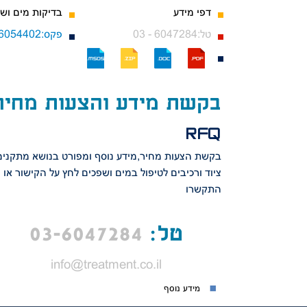
דפי מידע
בדיקות מים וש
03 - 6047284:טל
03-6054402:פקס
בקשת מידע והצעות מחיר
RFQ
בקשת הצעות מחיר,מידע נוסף
ומפורט בנושא מתקנים
ציוד
ורכיבים לטיפול במים ושפכים
לחץ על הקישור או
התקשרו
טל:
3-6047284
0
info@treatment.co.il
מידע נוסף