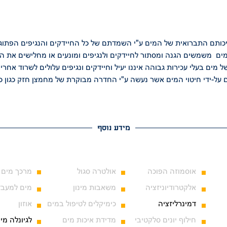
איכותם התברואית של המים ע"י
השמדתם של כל החיידקים והנגיפים הפתוגני
במים משמשים הגנה ומסתור
לחיידקים ולנגיפים ומונעים או מחלישים את 
של מים בעלי
עכירות גבוהה איננו יעיל וחיידקים ונגיפים עלולים לשרוד אחר
ם
על-ידי חיטוי המים אשר נעשה ע"י החדרה מבוקרת של מחמצן חזק כגון כל
מידע נוסף
אוסמוזה הפוכה
אולטרה סגול
מרכך מים
אלקטרודיוניזציה
משאבות מינון
מים למעבד
דמינרליזציה
כימיקלים לטיפול במים
אוזון
חילוף יונים סלקטיבי
מדידת איכות מים
לגיונלה מינ