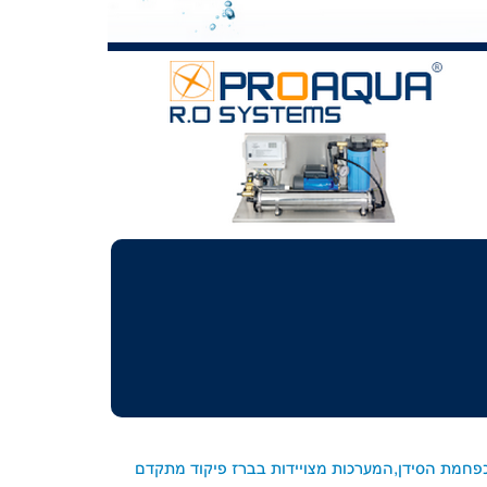
ות של 1-5 חל"מ כפחמת הסידן,המערכות מצויידות בברז פיקוד מתקדם