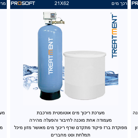
מרכך מים
21X62
מרכ
PR
O
SOFT
P
נה
מערכת ריכוך מים
אוטומטית מורכבת
מער
מעמודה אחת מוכנה
לחיבור והפעלה מהירה
ן
מפוקדת ברז פיקוד
מתקדם שרף ריכוך מים מאושר מזון
מיכל
מפ
תמלחת וסט מחברים