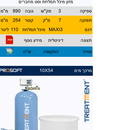
מזון מיכל תמלחת וסט מחברים
ספיקה
3
מק"ש
גובה
890
מ"מ
תפוקה
7
מ"ק
קוטר
254
מ"מ
דגם
MAXI3
מיכל תמלחת
110
ליטר
תצוגה
דיגיטלית
מידע נוסף
מחיר
התקשרו
ש"ח
מרכך מים
10X54
PR
O
SOFT