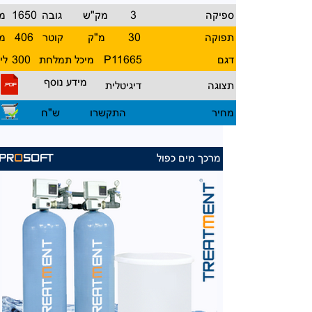
ספיקה
3
מק"ש
גובה
1650
מ
תפוקה
30
מ"ק
קוטר
406
מ
דגם
P11665
מיכל תמלחת
300
לי
מידע נוסף
תצוגה
דיגיטלית
מחיר
התקשרו
ש"ח
מרכך מים כפול
PR
O
SOFT