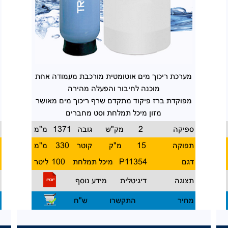
מערכת ריכוך מים
אוטומטית מורכבת מעמודה אחת
מוכנה לחיבור והפעלה מהירה
מפוקדת ברז פיקוד
מתקדם שרף ריכוך מים מאושר
מזון
מיכל תמלחת וסט מחברים
ספיקה
2
מק"ש
גובה
1371
מ"מ
ס
תפוקה
15
מ"ק
קוטר
330
מ"מ
ת
דגם
P11354
מיכל תמלחת
100
ליטר
ד
תצוגה
דיגיטלית
מידע נוסף
ת
מחיר
התקשרו
ש"ח
מ