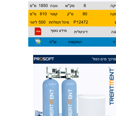
קה
8
מק"ש
גובה
1850
מ"מ
קה
80
מ"ק
קוטר
610
מ"מ
P12472
מיכל תמלחת
500
ליטר
מידע נוסף
גה
דיגיטלית
ר
התקשרו
ש"ח
רכך מים כפול
PR
O
SOFT