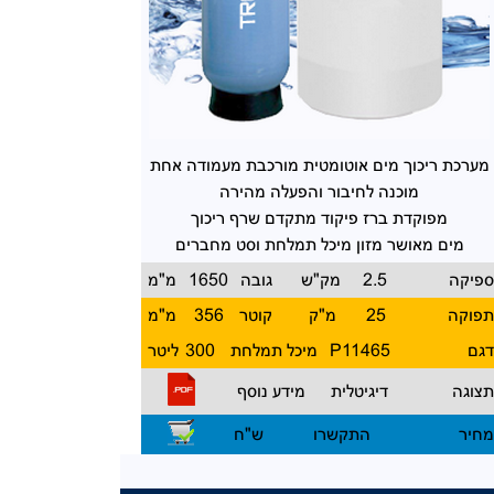
מערכת ריכוך מים
אוטומטית מורכבת מעמודה אחת
מוכנה לחיבור והפעלה מהירה
מפוקדת ברז פיקוד
מתקדם שרף ריכוך
מים מאושר מזון
מיכל תמלחת וסט מחברים
פיקה
2.5
מק"ש
גובה
1650
מ"מ
פוקה
25
מ"ק
קוטר
356
מ"מ
גם
P11465
מיכל תמלחת
300
ליטר
צוגה
דיגיטלית
מידע נוסף
חיר
התקשרו
ש"ח