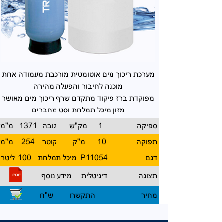
מערכת ריכוך מים
אוטומטית מורכבת מעמודה אחת
מוכנה לחיבור והפעלה מהירה
מפוקדת ברז פיקוד
מתקדם שרף ריכוך מים מאושר
מזון מיכל תמלחת וסט מחברים
ספיקה
1
מק"ש
גובה
1371
מ"מ
תפוקה
10
מ"ק
קוטר
254
מ"מ
דגם
P11054
מיכל תמלחת
100
ליטר
תצוגה
דיגיטלית
מידע נוסף
מחיר
התקשרו
ש"ח