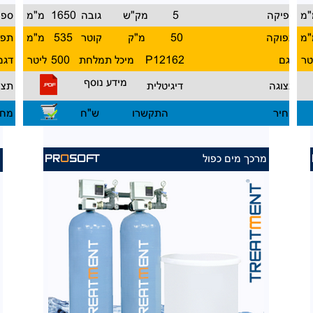
"מ
ספיקה
5
מק"ש
גובה
1650
מ"מ
ספי
"מ
תפוקה
50
מ"ק
קוטר
535
מ"מ
תפו
טר
דגם
P12162
מיכל תמלחת
500
ליטר
דגם
מידע נוסף
תצוגה
דיגיטלית
תצו
מחיר
התקשרו
ש"ח
מחי
מרכך מים כפול
מ
PR
O
SOFT