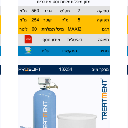
מזון מיכל תמלחת וסט מחברים
ספיקה
2
מק"ש
גובה
560
מ"מ
ס
תפוקה
5
מ"ק
קוטר
254
מ"מ
ת
דגם
MAXI2
מיכל תמלחת
60
ליטר
ד
תצוגה
דיגיטלית
מידע נוסף
ת
מחיר
התקשרו
ש"ח
מ
מרכך מים
13X54
מ
PR
O
SOFT