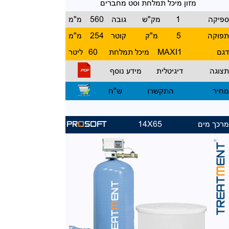
מזון מיכל תמלחת וסט מחברים
פיקה
1
מק"ש
גובה
560
מ"מ
פוקה
5
מ"ק
קוטר
254
מ"מ
גם
MAXI1
מיכל תמלחת
60
ליטר
צוגה
דיגיטלית
מידע נוסף
חיר
התקשרו
ש"ח
רכך מים
14X65
PR
O
SOFT