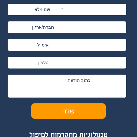
טכנולוגיות מת
קד
מות לטיפול