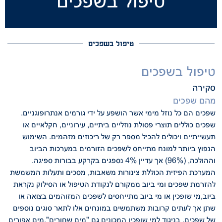
טיפול בשפכים
טיפול בשפכים
טיפול בשפכים
סקירה
מהם שפכים
.שפכים הם כל נוזל מימי אשר הושפע על ידי גורמים אנתרופוגניים
שפכים כוללים תוצרי פסולת נוזליים ביתיים, עירוניים, חקלאיים או
תעשייתיים ויכולים להכיל מספר רק של ריכוזים מזהמים. השימוש
הנפוץ
ביותר למונח מתייחס לשפכים הזורמים במערכות הביוב
וההולכה, (96%)
אך עדיין 4% נספגים בקרקע בבורות ספיגה.
המערכת הפיזית הכוללת צינורות
משאבות, מסכים ותעלות המשמשת
להזרמת שפכים ומי ביוב ממקורם לנקודת
הטיפול או הסילוק נקראת
ביוב,
מי שופכין או מי ביוב מתייחסים לשפכים המזוהמים בצואה או
שתן אך לעתים
קרובות משתמשים במונחים אלו לתאר סוגים נוספים
של שפכים. בניגוד למי שופכין
המכונים גם "מים שחורים",מים אפורים