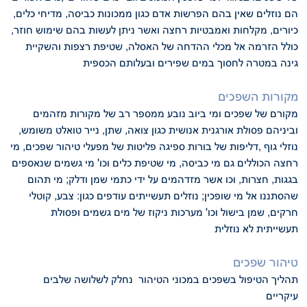
הם נוזלים שאין בהם הפרשות אדם
כגון ממכונות כביסה, מדיחי כלים,
כיורים, מקלחות ואמבטיות רחצה ואשר ניתן לעשות
בהם שימוש חוזר,
כולל הזרמה אל מכלי ההדחה של האסלה, שטיפת רצפות והשקיית
גינה במטרה לחסוך במים שפירים ובעלותם הכספית
מקורות השפכים
מקורם של שפכים ומי ביוב נובע ממספר רב של מקורות מזהמים
וביניהם פסולת אורגנית
אנושית כגון צואה, שתן, נייר טואלט משומש,
נוזלי גוף ,דליפות של בורות ספיגה
פליטות של מפעלי טיהור שפכים, מי
רחצה הכוללים גם מי כביסה, מי שטיפת כלים וכו'
מי גשמים שנאספים
בגגות, חצרות, וכו אשר מזדהמים על ידי כתמי שמן ודלק; מי תהום
שהסתננו אל מי שופכין; נוזלים תעשייתים עודפים כגון: צבע, קוטלי
חרקים, שמן בישול וכו'
מערכות ניקוז של מים גשמים ופסולת
תעשייתית לא נוזלית
טיהור שפכים
תהליך הטיפול בשפכים במכוני הטיהור נחלק לשלושה שלבים
עיקריים