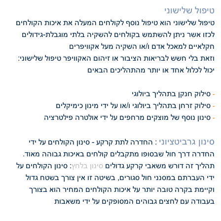
טיפול שלישוני
טיפול שלישוני הוא טיפול נוסף לקולחים המעלה את איכות הקולחים
לכזו
אשר ניתן להשתמש בקולחים להשקיה בלתי מוגבלת-גידולים
חקלאיים למאכל אדם ו/או
השקיה מעל אקוויפרים
:וזאת בלי חשש לבריאות הציבור או
זיהום האקוויפר
טיפול שלישוני
יכול לכלול אחד או יותר מהתהליכים הבאים
סילוק חנקן בתהליך ביולוגי
-
סילוק זרחן בתהליך ביולוגי ו/או על ידי מינון כימיקלים
-
סינון נוסף של מוצקים מרחפים על ידי אולטרה פילטרציה
-
סינון גרביטציוני
: החדרה לתת קרקע - סינון הקולחים על ידי
החדרה דרך חול שבסופו
מתקבלים קולחים באיכות גבוהה מאוד.
תהליך זה דורש משאבי קרקע גדולים
סינון בלחץ
: סינון הקולחים על
ידי העברתם במסנני חול סגורים, בשיטה זו אין צורך בשטח
גדול
וקיימת בקרה טובה יותר על איכות הקולחים המחיר הוא בצורך
בעבודה עם לחצים
גבוהים המסופקים על ידי משאבות