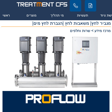
שת ציוד
תעשיות
מי תהליך
מוצרים
ראשי
|מגביר לחץ| משאבות לחץ |הגברת לחץ מים
מרכז מידע > שרות וחלפים
PR
O
FLOW