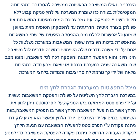
הצרכנים, ואילו המשאבה הראשונה ממשיכה להסתובב במהירותה
המקסימלית בצורה כזו
שומרת המערכת על לחץ סניקה קבוע ללא
תלות בשינויי הספיקה. עם גמר צריכת המים
מאיטות המשאבות את
פעולתן בצורה איטית והדרגתית עד להפסקתן הסופית וזאת באופן
שמונע כל אפשרות להלם מים,ההפסקה האיטית של שתי המשאבות
מתאפשרת בזכות
העובדה ששתי המשאבות במערכת נשלטות כל
אחת על ידי משנה תדרים שלה
השימוש במשנה תדרים לכל משאבה
הינו חיוני והוא מאפשר התנעה והפסקה רכה לכל
משאבה, ומונע מצב
שבו משאבה שניה במערכת נכנסת או יוצאת מהעבודה במהירות
מלאה ועל ידי כך גורמת לחוסר יציבות ותנודות בלחצי המערכת
מיכל התפשטות במערכות הגברת לחץ מים
במערכת הגברת לחץ השליטה על פעולת והפסקת המשאבות נעשית
על ידי פרסוסטט
הממוקם בקו הסניקה,על הפרסוסטט ניתן לכוון את
הלחץ אשר בו תופעל המשאבה הלחץ
אשר בו תפסיק המשאבה,בעת
השימוש במים על ידי הצרכנים, יורד הלחץ וכאשר הוא מגיע
לנקודת
ניתנת פקודה ע"י הפרסוסטט להפעלת המשאבה עם הגעת הלחץ
לנקודת העבודה
הדרושה ניתנת פקודה להפסקת המשאבה
כדי למנוע