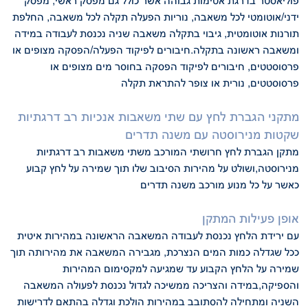
פוליאסטר בדרגת אטימות
גבוהה אשר כולל גם מפסק ראשי, מפסק
ידני/אוטומטי לכל משאבה, נוריות הפעלה
תקלה לכל משאבה, החלפת
תורנות אוטומטית, גיבוי בתקלה משאבה שניה נכנסת
לעבודה במידה
ומשאבה ראשונה בתקלה.חיבורים לפיקוד הפעלה/הפסקה מצופים
או
פרסוסטטים, חיבורים לפיקוד הפסקה בחוסר מים מצופים או
פרסוסטטים, נורית או צופר
להתראת תקלה
מתקני הגברת לחץ עם שתי משאבות אנכיות רב דרגתיות
שקטות מנירוסטה עם משנה
תדרים
מתקן הגברת לחץ חרושתי המורכב משתי משאבות רב דרגתיות
מנירוסטה,ושולט על מהירות
הסיבוב שלו תוך שמירה על לחץ קבוע
כאשר על כל מנוע מורכב משנה תדרים
אופן פעילות המתקן
עם ירידת הלחץ נכנסת לעבודה המשאבה הראשונה במהירות איטית
ככל שגדלה כמות המים הנצרכת, מגבירה המשאבה את מהירותה תוך
שמירה על הלחץ
הקבוע עד שמגיעה למקסימום המהירות
והספיקה,במידה והצריכה ממשיכה לגדול נכנסת
לפעולה המשאבה
השניה ומתחילה להסתובב במהירות הולכת וגדלה בהתאם לדרישות