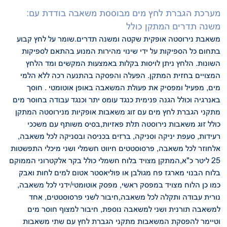
:מערכת הגברת לחץ מים מבוססת משאבה בודדת עם
משנה תדרים המתקן כולל
משאבת נירוסטה אופקית שקטה ומשנה תדרים.שומר על לחץ קבוע
בתחום
כל הספיקות על ידי שינוי מהירות המנוע בהתאם לספיקות
השונות. הלחץ ניתן לויסות בקלות
באמצעות המקשים ומד הלחץ
המצויים בחזית המתקן. הפעלה והפסקה בהתנעה רכה ללא
הלמי
מים, מפעיל ומפסיק את פעולת המשאבה באופן אוטומטי . חוסך
באנרגיה וכולל הגנה
פנימית כנגד עומס יתר וכנגד עבודה בחוסר מים
מתקני הגברת לחץ מים עם זוג משאבות אופקיות מנירוסטה
המתקן
כולל זוג משאבות נירוסטה תלת פאזיות,בסיס משותף עם משככי
רעידות, סעפת
יניקה וסניקה, ברזים בכניסה ובסניקה לכל משאבה,
אלחוזר לכל משאבה, פרסוסטטים
חיווט חשמלי ושני מיכלי התפשטות
25 ליטר כ"א,המתקן מצויד בלוח חשמלי כולל בקר
אלקטרוני הממוקם
בלוח הבנוי מארגז פח מגולבן או פוליאסטר אטום למים לחות ואבק
כמו כן הלוח מצויד במפסק ראשי, מפסק אוטומטי/ידני לכל משאבה,
נורית עבודה ותקלה
לכל משאבה,חיבור לשני פרסוסטטים, אחד
למשאבה תורנית ושני למשאבה נוספת, חיבור
למצוף חוסר מים
וטיימר להפסקת המשאבות
מתקני הגברת לחץ עם שתי משאבות