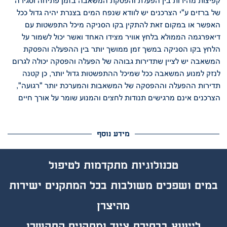
קפיצות מהירות בין הפעלת והפסקת המשאבה בזמן פתיחה וסגירה
של ברזים ע"י
הצרכנים יש לוודא שנפח המים בצנרת יהיה גדול ככל
האפשר או במקום זאת להתקין בקו
הסניקה מיכל התפשטות עם
דיאפרגמה הממולא בלחץ אוויר מצידו האחד ואשר יכול לשמור
על
הלחץ בקו הסניקה במשך זמן ממושך יותר בין ההפעלה והפסקת
המשאבה
יש לציין שתדירות גבוהה של הפעלה והפסקה יכולה לגרום
לנזק למנוע המשאבה
ככל שמיכל ההתפשטות גדול יותר, כן קטנה
תדירות ההפעלה וההפסקה של המשאבות
והמערכת יותר "רגועה",
הצרכנים אינם מרגישים תנודות לחצים והמנוע שומר על אורך חיים
מידע נוסף
טכנולוגיות מת
קד
מות לטיפול
במים ושפכים משולבות בכל המתקנים ישירות
מהיצרן
לייעוץ בבחירת ציוד ומתקנים התקשרו